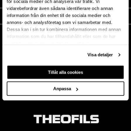
MEDIA
för sociala medier och analysera vår trafik. Vi
vidarebefordrar även sådana identifierare och annan
information från din enhet till de sociala medier och
THEOFILS
annons- och analysföretag som vi samarbetar med.
Dessa kan i sin tur kombinera informationen med annan
CONTACT
information som du har tillhandahållit eller som de har
Postal address:
samlat in när du har använt deras tjänster.
BOX 1009 551 11
Jönköping, Sweden
Visa detaljer
Visiting saddress:
Mogölsvägen 26
Tillåt alla cookies
554 75 Jönköping
Phone:
+46 (0)10-178 13 00
E-mail:
info@theofils.se
Anpassa
Org. nr 556154-8925