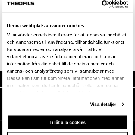
TOWEL HOOK TOURS
Denna webbplats använder cookies
1-HOOK CHROME 3M-
Vi använder enhetsidentifierare för att anpassa innehållet
TAPE
och annonserna till användarna, tillhandahålla funktioner
17001143
för sociala medier och analysera vår trafik. Vi
vidarebefordrar även sådana identifierare och annan
information från din enhet till de sociala medier och
annons- och analysföretag som vi samarbetar med.
Dessa kan i sin tur kombinera informationen med annan
SHOP WITH US
information som du har tillhandahållit eller som de har
samlat in när du har använt deras tjänster.
MEDIA
Visa detaljer
THEOFILS
Tillåt alla cookies
CONTACT