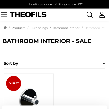
Leading supplier of fittings since 1922
Search
products
Products
Furnishings
Bathroom interior
Bathroom interio
BATHROOM INTERIOR - SALE
Sort by
OUTLET