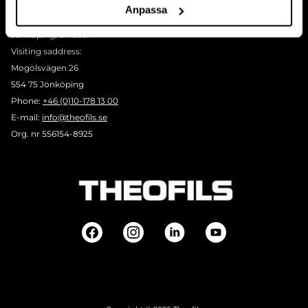
Postal address:
Anpassa
BOX 1009 551 11
Jönköping, Sweden
Visiting saddress:
Mogölsvägen 26
554 75 Jönköping
Phone:
+46 (0)10-178 13 00
E-mail:
info@theofils.se
Org. nr 556154-8925