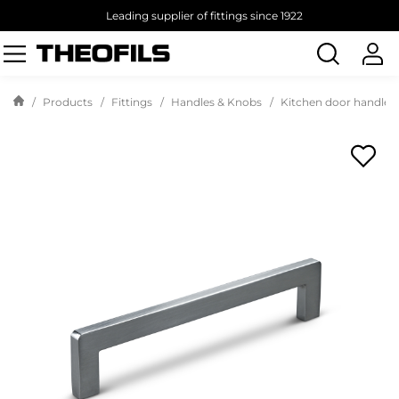
Leading supplier of fittings since 1922
Search
products
Products
Fittings
Handles & Knobs
Kitchen door handles