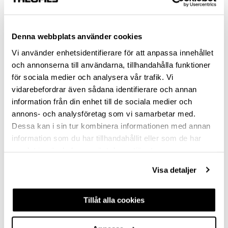
STAINLESS STEEL-LOOK
MATT BRASS
Denna webbplats använder cookies
Vi använder enhetsidentifierare för att anpassa innehållet
AGED BRASS
och annonserna till användarna, tillhandahålla funktioner
för sociala medier och analysera vår trafik. Vi
HOLE SPACING (MM)
vidarebefordrar även sådana identifierare och annan
128
information från din enhet till de sociala medier och
annons- och analysföretag som vi samarbetar med.
160
Dessa kan i sin tur kombinera informationen med annan
information som du har tillhandahållit eller som de har
SCREW INCLUDED
samlat in när du har använt deras tjänster.
2 PCS M4X22 & 2 PCS M4X26
Visa detaljer
Clear selection
Tillåt alla cookies