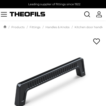
Leading supplier of fittings since 1922
Search
products
Products
Fittings
Handles & Knobs
Kitchen door handles