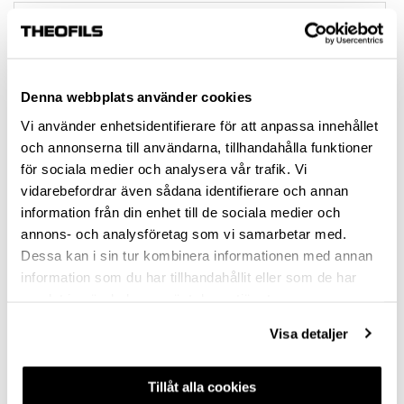
MATT WHITE
MATT BLACK
CHROME
Denna webbplats använder cookies
Vi använder enhetsidentifierare för att anpassa innehållet
STAINLESS STEEL-LOOK
och annonserna till användarna, tillhandahålla funktioner
MATT BRASS
för sociala medier och analysera vår trafik. Vi
vidarebefordrar även sådana identifierare och annan
ALUMINIUM-LOOK
information från din enhet till de sociala medier och
annons- och analysföretag som vi samarbetar med.
HOLE SPACING (MM)
Dessa kan i sin tur kombinera informationen med annan
160
information som du har tillhandahållit eller som de har
samlat in när du har använt deras tjänster.
SCREW INCLUDED
Visa detaljer
2 PCS M4X22 & 2 PCS M4X26
Tillåt alla cookies
Clear selection