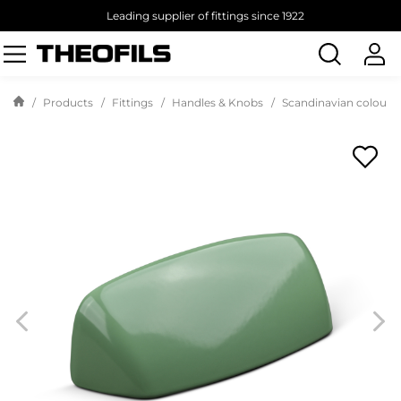
Leading supplier of fittings since 1922
Search
products
Products
Fittings
Handles & Knobs
Scandinavian colours