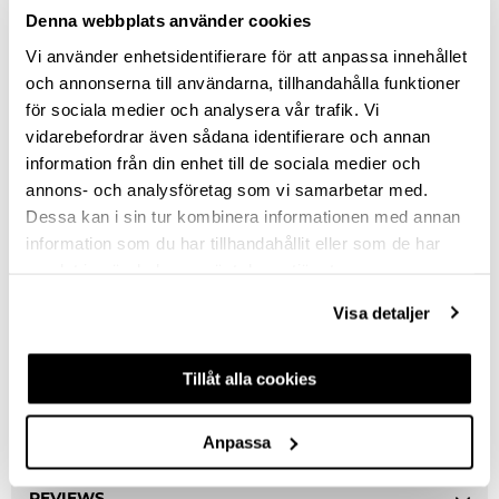
LIGHT GREEN
Denna webbplats använder cookies
SILVER GREY
Vi använder enhetsidentifierare för att anpassa innehållet
och annonserna till användarna, tillhandahålla funktioner
SILK GRAY
för sociala medier och analysera vår trafik. Vi
vidarebefordrar även sådana identifierare och annan
HOLE SPACING (MM)
information från din enhet till de sociala medier och
64
annons- och analysföretag som vi samarbetar med.
Dessa kan i sin tur kombinera informationen med annan
96
information som du har tillhandahållit eller som de har
samlat in när du har använt deras tjänster.
Clear selection
Visa detaljer
Tillåt alla cookies
DESCRIPTION
ASK ABOUT PRODUCT
Anpassa
REVIEWS