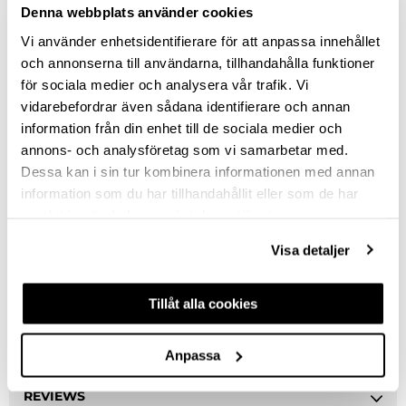
Denna webbplats använder cookies
OXIDE
Vi använder enhetsidentifierare för att anpassa innehållet
och annonserna till användarna, tillhandahålla funktioner
HOLE SPACING (MM)
för sociala medier och analysera vår trafik. Vi
96
vidarebefordrar även sådana identifierare och annan
information från din enhet till de sociala medier och
SCREW INCLUDED
annons- och analysföretag som vi samarbetar med.
Dessa kan i sin tur kombinera informationen med annan
2 PCS M4X22 & 2 PCS M4X26
information som du har tillhandahållit eller som de har
samlat in när du har använt deras tjänster.
Clear selection
Visa detaljer
DESCRIPTION
Tillåt alla cookies
ASK ABOUT PRODUCT
Anpassa
REVIEWS