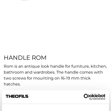
HANDLE ROM
Rom is an antique look handle for furniture, kitchen,
bathroom and wardrobes. The handle comes with
two screws for mounting on 16-19 mm thick
hatches.
Article no.:
hp-74514
COLOUR
AGED TIN