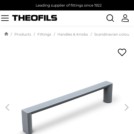
Leading supplier of fittings since 1922
Search
products
Products
Fittings
Handles & Knobs
Scandinavian colours