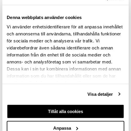
LIGHT GREEN
SILVER GREY
Denna webbplats använder cookies
SILK GRAY
Vi använder enhetsidentifierare för att anpassa innehållet
och annonserna till användarna, tillhandahålla funktioner
HOLE SPACING (MM)
för sociala medier och analysera vår trafik. Vi
vidarebefordrar även sådana identifierare och annan
128
information från din enhet till de sociala medier och
160
annons- och analysföretag som vi samarbetar med.
Dessa kan i sin tur kombinera informationen med annan
192
information som du har tillhandahållit eller som de har
samlat in när du har använt deras tjänster.
320
Visa detaljer
Clear selection
Tillåt alla cookies
DESCRIPTION
Anpassa