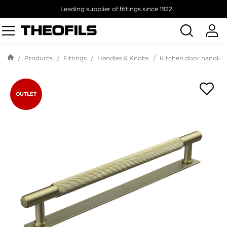
Leading supplier of fittings since 1922
Search
products
Products
Fittings
Handles & Knobs
Kitchen door handles
OUTLET