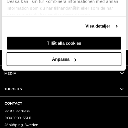
Dessa kan i sin tur kombinera informationen med annan
ASK ABOUT PRODUCT
information som du har tillhandahållit eller som de har
samlat in när du har använt deras tjänster.
REVIEWS
Visa detaljer
Tillåt alla cookies
SHOP WITH US
Anpassa
MEDIA
THEOFILS
CONTACT
Postal address:
BOX 1009 551 11
Jönköping, Sweden