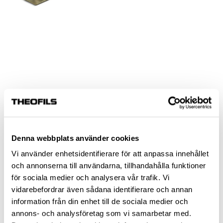
HANDLE SALO CC224 KNURLED
MATT BRASS
Denna webbplats använder cookies
Article no.:
10200274
Vi använder enhetsidentifierare för att anpassa innehållet
och annonserna till användarna, tillhandahålla funktioner
för sociala medier och analysera vår trafik. Vi
DESCRIPTION
vidarebefordrar även sådana identifierare och annan
information från din enhet till de sociala medier och
SPECIFICATION
annons- och analysföretag som vi samarbetar med.