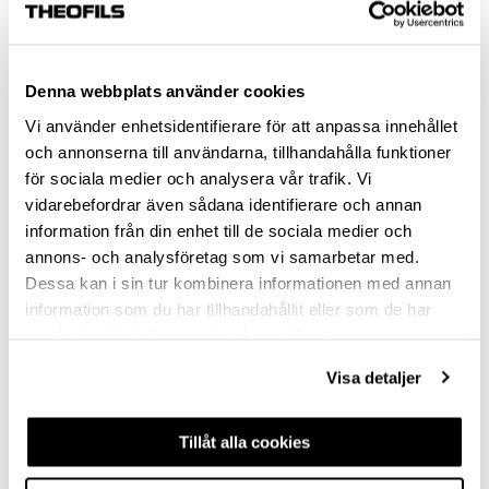
HOLE SPACING (MM)
96
Denna webbplats använder cookies
128
Vi använder enhetsidentifierare för att anpassa innehållet
192
och annonserna till användarna, tillhandahålla funktioner
för sociala medier och analysera vår trafik. Vi
224
vidarebefordrar även sådana identifierare och annan
information från din enhet till de sociala medier och
320
annons- och analysföretag som vi samarbetar med.
160
Dessa kan i sin tur kombinera informationen med annan
information som du har tillhandahållit eller som de har
SCREW INCLUDED
samlat in när du har använt deras tjänster.
2 PCS M4X22 & 2 PCS M4X26
Visa detaljer
Clear selection
Tillåt alla cookies