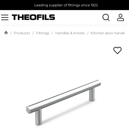
Leading supplier of fittings since 1922
Search
products
Products
Fittings
Handles & Knobs
Kitchen door handles