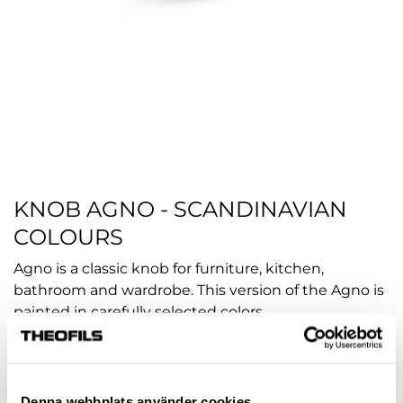
KNOB AGNO - SCANDINAVIAN
COLOURS
Agno is a classic knob for furniture, kitchen,
bathroom and wardrobe. This version of the Agno is
painted in carefully selected colors.
Article no.:
hp-113240
COLOUR
Denna webbplats använder cookies