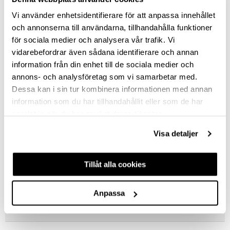
LIGHT GREEN
Vi använder enhetsidentifierare för att anpassa innehållet
SILVER GREY
och annonserna till användarna, tillhandahålla funktioner
för sociala medier och analysera vår trafik. Vi
SILK GRAY
vidarebefordrar även sådana identifierare och annan
information från din enhet till de sociala medier och
KNOB DIAMETER
annons- och analysföretag som vi samarbetar med.
28
Dessa kan i sin tur kombinera informationen med annan
information som du har tillhandahållit eller som de har
Clear selection
samlat in när du har använt deras tjänster.
Visa detaljer
DESCRIPTION
Tillåt alla cookies
ASK ABOUT PRODUCT
Anpassa
REVIEWS