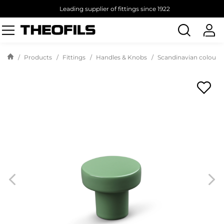
Leading supplier of fittings since 1922
Search
products
Products
Fittings
Handles & Knobs
Scandinavian colours