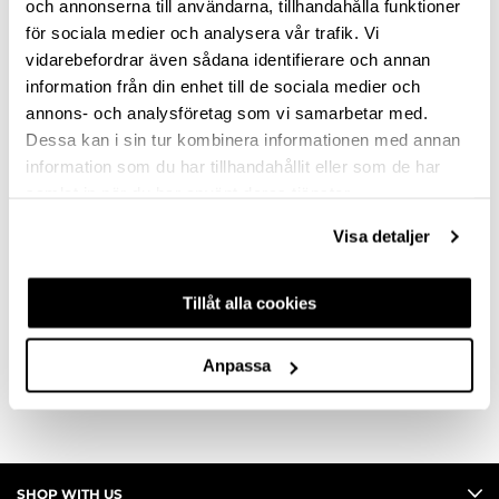
och annonserna till användarna, tillhandahålla funktioner
46
för sociala medier och analysera vår trafik. Vi
vidarebefordrar även sådana identifierare och annan
34
information från din enhet till de sociala medier och
annons- och analysföretag som vi samarbetar med.
Clear selection
Dessa kan i sin tur kombinera informationen med annan
information som du har tillhandahållit eller som de har
samlat in när du har använt deras tjänster.
DESCRIPTION
Visa detaljer
ASK ABOUT PRODUCT
Tillåt alla cookies
REVIEWS
Anpassa
SHOP WITH US