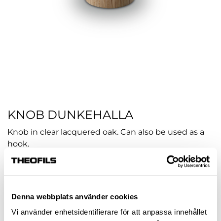
KNOB DUNKEHALLA
Knob in clear lacquered oak. Can also be used as a
hook.
Article no.:
hp-112836
COLOUR
OAK (LACQUERED)
Denna webbplats använder cookies
Vi använder enhetsidentifierare för att anpassa innehållet
KNOB DIAMETER