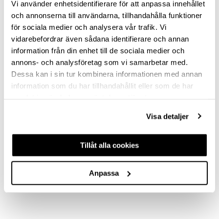
Vi använder enhetsidentifierare för att anpassa innehållet
och annonserna till användarna, tillhandahålla funktioner
CHROME
för sociala medier och analysera vår trafik. Vi
MATT BLACK
vidarebefordrar även sådana identifierare och annan
information från din enhet till de sociala medier och
MATT WHITE
annons- och analysföretag som vi samarbetar med.
Dessa kan i sin tur kombinera informationen med annan
Clear selection
information som du har tillhandahållit eller som de har
samlat in när du har använt deras tjänster.
Visa detaljer
DESCRIPTION
Tillåt alla cookies
ASK ABOUT PRODUCT
Anpassa
REVIEWS