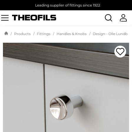
Leading supplier of fittings since 1922
Search
products
Products
Fittings
Handles & Knobs
Design - Olle Lundber