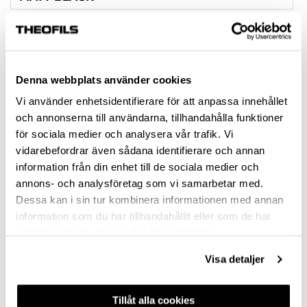
STAINLESS STEEL-LOOK
MATT BRASS
Denna webbplats använder cookies
MATT WHITE
Vi använder enhetsidentifierare för att anpassa innehållet
CHROME
och annonserna till användarna, tillhandahålla funktioner
för sociala medier och analysera vår trafik. Vi
ALUMINIUM-LOOK
vidarebefordrar även sådana identifierare och annan
information från din enhet till de sociala medier och
HEIGHT (MM)
annons- och analysföretag som vi samarbetar med.
30
Dessa kan i sin tur kombinera informationen med annan
information som du har tillhandahållit eller som de har
SCREW INCLUDED
samlat in när du har använt deras tjänster.
NO
Visa detaljer
1 PCS M4X22 & 1PCS M4X26
Tillåt alla cookies