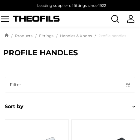
Leading supplier of fittings since 1922
Search
products
Products
Fittings
Handles & Knobs
Profile handles
PROFILE HANDLES
Filter
Sort by