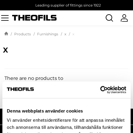
Leading supplier of fittings since 1922
Search
products
Products
Furnishings
x
x
X
There are no products to
list in this category.
Denna webbplats använder cookies
SHOP WITH US
Vi använder enhetsidentifierare för att anpassa innehållet
och annonserna till användarna, tillhandahålla funktioner