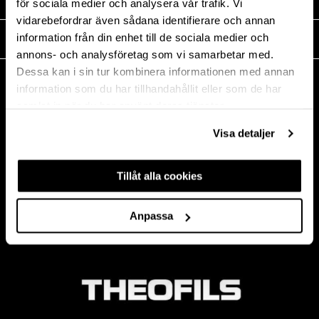
MEDIA
för sociala medier och analysera vår trafik. Vi
vidarebefordrar även sådana identifierare och annan
information från din enhet till de sociala medier och
THEOFILS
annons- och analysföretag som vi samarbetar med.
Dessa kan i sin tur kombinera informationen med annan
CONTACT
information som du har tillhandahållit eller som de har
Postal address:
samlat in när du har använt deras tjänster.
BOX 1009 551 11
Jönköping, Sweden
Visa detaljer
Visiting saddress:
Mogölsvägen 26
Tillåt alla cookies
554 75 Jönköping
Phone:
+46 (0)10-178 13 00
E-mail:
info@theofils.se
Anpassa
Org. nr 556154-8925