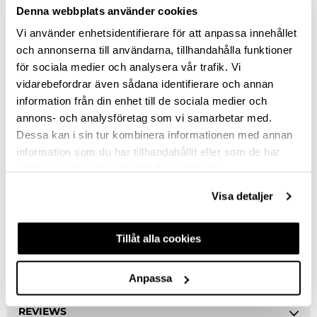
Denna webbplats använder cookies
STAINLESS STEEL-LOOK
Vi använder enhetsidentifierare för att anpassa innehållet
och annonserna till användarna, tillhandahålla funktioner
MATT BLACK
för sociala medier och analysera vår trafik. Vi
vidarebefordrar även sådana identifierare och annan
NUMBER OF RODS
information från din enhet till de sociala medier och
1
annons- och analysföretag som vi samarbetar med.
Dessa kan i sin tur kombinera informationen med annan
2
information som du har tillhandahållit eller som de har
samlat in när du har använt deras tjänster.
Clear selection
Visa detaljer
DESCRIPTION
Tillåt alla cookies
ASK ABOUT PRODUCT
Anpassa
REVIEWS