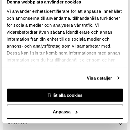
Denna webbplats använder cookies
CHROME
Vi använder enhetsidentifierare för att anpassa innehållet
STAINLESS STEEL-LOOK
och annonserna till användarna, tillhandahålla funktioner
för sociala medier och analysera vår trafik. Vi
MATT BLACK
vidarebefordrar även sådana identifierare och annan
information från din enhet till de sociala medier och
NUMBER OF RODS
annons- och analysföretag som vi samarbetar med.
1
Dessa kan i sin tur kombinera informationen med annan
information som du har tillhandahållit eller som de har
samlat in när du har använt deras tjänster.
Clear selection
Visa detaljer
DESCRIPTION
Tillåt alla cookies
ASK ABOUT PRODUCT
Anpassa
REVIEWS