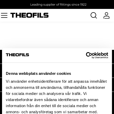
Leading supplier of fittings since 1922
Search
products
SHOP WITH US
MEDIA
Denna webbplats använder cookies
Vi använder enhetsidentifierare för att anpassa innehållet
THEOFILS
och annonserna till användarna, tillhandahålla funktioner
för sociala medier och analysera vår trafik. Vi
CONTACT
vidarebefordrar även sådana identifierare och annan
Postal address:
information från din enhet till de sociala medier och
BOX 1009 551 11
annons- och analysföretag som vi samarbetar med.