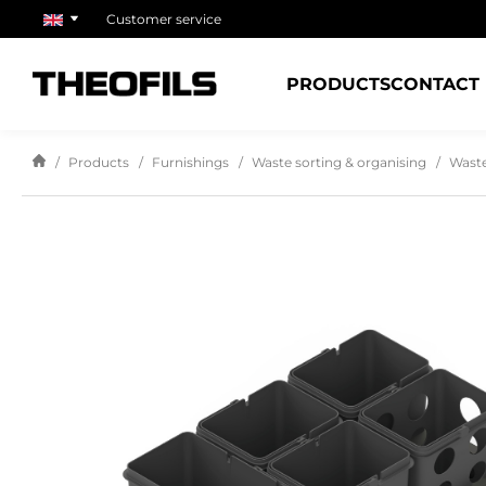
Customer service
PRODUCTS
CONTACT
Products
Furnishings
Waste sorting & organising
Waste