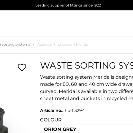
Leading supplier of fittings since 1922
 sorting systems
Waste sorting system Merida
WASTE SORTING SY
Waste sorting system Merida is design
made for 80, 60 and 40 cm wide drawers 
curved. Merida is available in two diff
sheet metal and buckets in recycled PP
Article no.:
hp-113294
COLOUR
ORION GREY