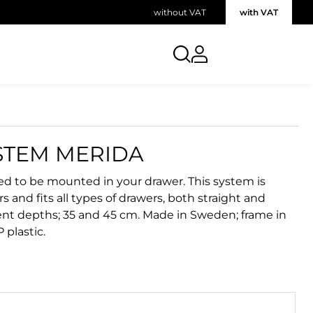
without VAT
with VAT
STEM MERIDA
ed to be mounted in your drawer. This system is
and fits all types of drawers, both straight and
erent depths; 35 and 45 cm. Made in Sweden; frame in
 plastic.