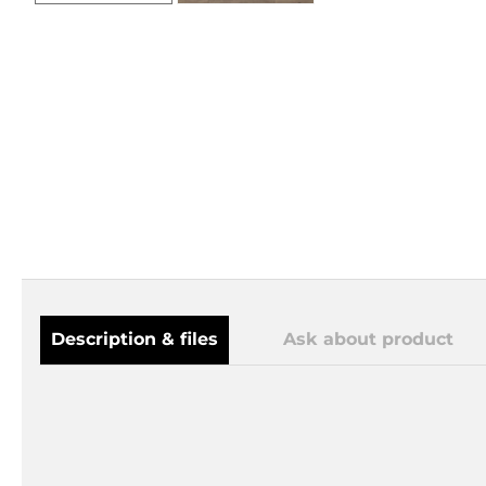
Description & files
Ask about product