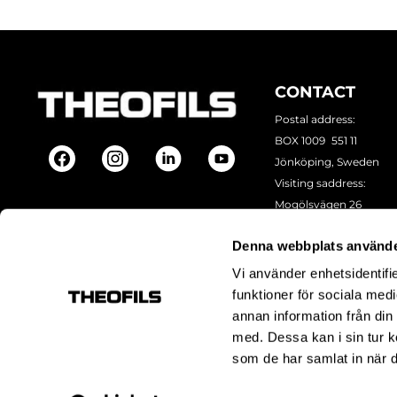
CONTACT
Postal address:
BOX 1009 551 11
Jönköping, Sweden
Visiting saddress:
Mogölsvägen 26
554 75 Jönköping
Denna webbplats använde
Phone:
+46 (0)10-178 1
E-mail:
info@theofils.s
Vi använder enhetsidentifie
Org. nr 556154-8925
funktioner för sociala medi
annan information från din
med. Dessa kan i sin tur k
som de har samlat in när d