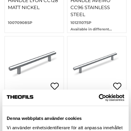
HANDLE LYON CC128
HANDLE AVEIRO
MATT NICKEL
CC96 STAINLESS
STEEL
10070908SP
10121107SP
Available in different
variants
HANDLE AVEIRO
HANDLE AVEIRO
CC128 STAINLESS
CC192 STAINLESS
STEEL
STEEL
Denna webbplats använder cookies
10121108SP
10121110SP
Vi använder enhetsidentifierare för att anpassa innehållet
Available in different
Available in different