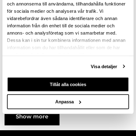
variants
variants
och annonserna till användarna, tillhandahålla funktioner
för sociala medier och analysera vår trafik. Vi
vidarebefordrar även sådana identifierare och annan
information från din enhet till de sociala medier och
annons- och analysföretag som vi samarbetar med.
Dessa kan i sin tur kombinera informationen med annan
information som du har tillhandahållit eller som de har
samlat in när du har använt deras tjänster.
Visa detaljer
HANDLE AVEIRO
CC320 STAINLESS
Tillåt alla cookies
STEEL
10121112SP
Available in different
Anpassa
variants
Show more