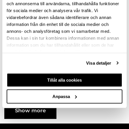
variants
variants
och annonserna till användarna, tillhandahålla funktioner
för sociala medier och analysera vår trafik. Vi
vidarebefordrar även sådana identifierare och annan
information från din enhet till de sociala medier och
annons- och analysföretag som vi samarbetar med.
Dessa kan i sin tur kombinera informationen med annan
information som du har tillhandahållit eller som de har
samlat in när du har använt deras tjänster.
Visa detaljer
HANDLE AVEIRO
CC320 STAINLESS
Tillåt alla cookies
STEEL
10121112SP
Available in different
Anpassa
variants
Show more