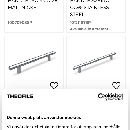
HANDLE LYON CC128
HANDLE AVEIRO
MATT NICKEL
CC96 STAINLESS
STEEL
10070908SP
10121107SP
Available in different
variants
HANDLE AVEIRO
HANDLE AVEIRO
CC128 STAINLESS
CC192 STAINLESS
STEEL
STEEL
Denna webbplats använder cookies
10121108SP
10121110SP
Vi använder enhetsidentifierare för att anpassa innehållet
Available in different
Available in different