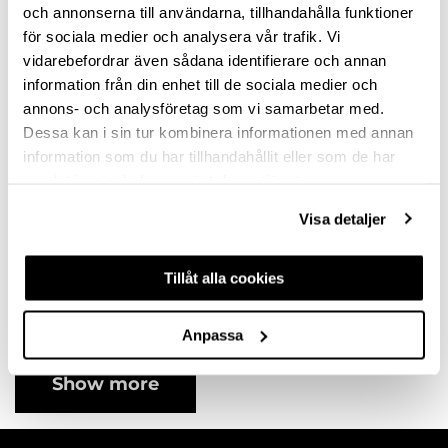
variants
variants
och annonserna till användarna, tillhandahålla funktioner
för sociala medier och analysera vår trafik. Vi
vidarebefordrar även sådana identifierare och annan
information från din enhet till de sociala medier och
annons- och analysföretag som vi samarbetar med.
Dessa kan i sin tur kombinera informationen med annan
information som du har tillhandahållit eller som de har
samlat in när du har använt deras tjänster.
Visa detaljer
HANDLE AVEIRO
CC320 STAINLESS
Tillåt alla cookies
STEEL
10121112SP
Available in different
Anpassa
variants
Show more