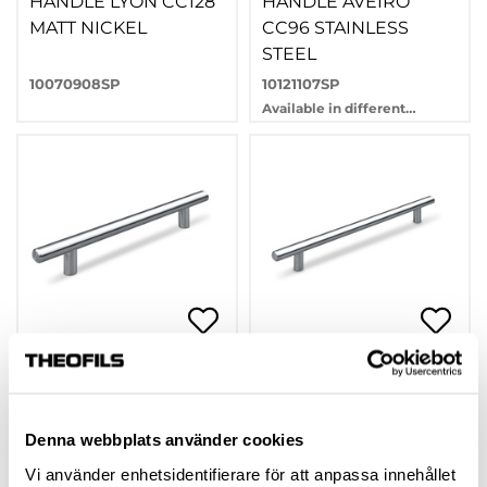
HANDLE LYON CC128
HANDLE AVEIRO
MATT NICKEL
CC96 STAINLESS
STEEL
10070908SP
10121107SP
Available in different
variants
HANDLE AVEIRO
HANDLE AVEIRO
CC128 STAINLESS
CC192 STAINLESS
STEEL
STEEL
Denna webbplats använder cookies
10121108SP
10121110SP
Vi använder enhetsidentifierare för att anpassa innehållet
Available in different
Available in different