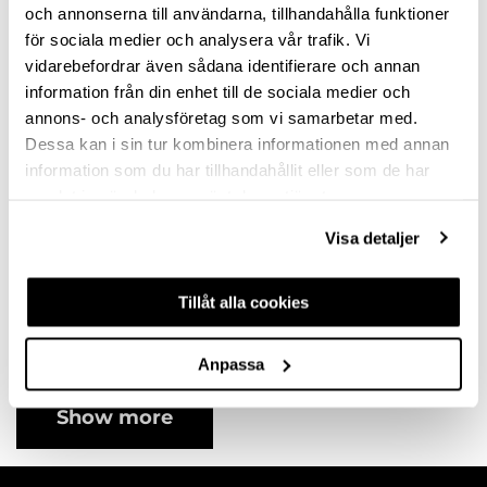
variants
variants
och annonserna till användarna, tillhandahålla funktioner
för sociala medier och analysera vår trafik. Vi
vidarebefordrar även sådana identifierare och annan
information från din enhet till de sociala medier och
annons- och analysföretag som vi samarbetar med.
Dessa kan i sin tur kombinera informationen med annan
information som du har tillhandahållit eller som de har
samlat in när du har använt deras tjänster.
Visa detaljer
HANDLE AVEIRO
CC320 STAINLESS
Tillåt alla cookies
STEEL
10121112SP
Available in different
Anpassa
variants
Show more