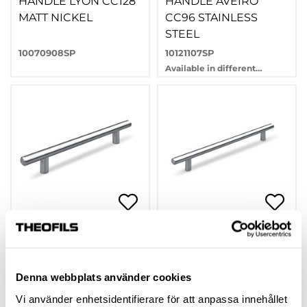
HANDLE LYON CC128
HANDLE AVEIRO
MATT NICKEL
CC96 STAINLESS
STEEL
10070908SP
10121107SP
Available in different
variants
HANDLE AVEIRO
HANDLE AVEIRO
CC128 STAINLESS
CC192 STAINLESS
STEEL
STEEL
Denna webbplats använder cookies
10121108SP
10121110SP
Vi använder enhetsidentifierare för att anpassa innehållet
Available in different
Available in different