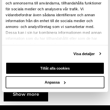
variants
variants
och annonserna till användarna, tillhandahålla funktioner
för sociala medier och analysera vår trafik. Vi
vidarebefordrar även sådana identifierare och annan
information från din enhet till de sociala medier och
annons- och analysföretag som vi samarbetar med.
Dessa kan i sin tur kombinera informationen med annan
information som du har tillhandahållit eller som de har
samlat in när du har använt deras tjänster.
Visa detaljer
HANDLE AVEIRO
CC320 STAINLESS
Tillåt alla cookies
STEEL
10121112SP
Available in different
Anpassa
variants
Show more