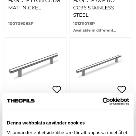
HANDLE LYON CC128
HANDLE AVEIRO
MATT NICKEL
CC96 STAINLESS
STEEL
10070908SP
10121107SP
Available in different
variants
HANDLE AVEIRO
HANDLE AVEIRO
CC128 STAINLESS
CC192 STAINLESS
STEEL
STEEL
Denna webbplats använder cookies
10121108SP
10121110SP
Vi använder enhetsidentifierare för att anpassa innehållet
Available in different
Available in different