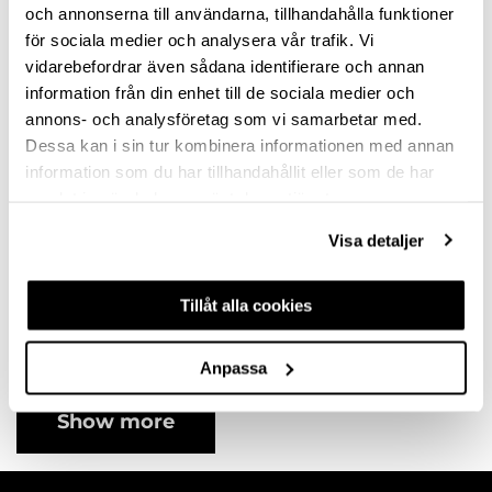
variants
variants
och annonserna till användarna, tillhandahålla funktioner
för sociala medier och analysera vår trafik. Vi
vidarebefordrar även sådana identifierare och annan
information från din enhet till de sociala medier och
annons- och analysföretag som vi samarbetar med.
Dessa kan i sin tur kombinera informationen med annan
information som du har tillhandahållit eller som de har
samlat in när du har använt deras tjänster.
Visa detaljer
HANDLE AVEIRO
CC320 STAINLESS
Tillåt alla cookies
STEEL
10121112SP
Available in different
Anpassa
variants
Show more