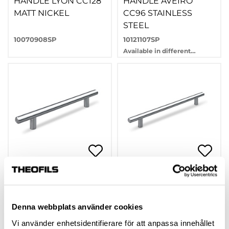
HANDLE LYON CC128
HANDLE AVEIRO
MATT NICKEL
CC96 STAINLESS
STEEL
10070908SP
10121107SP
Available in different
variants
HANDLE AVEIRO
HANDLE AVEIRO
CC128 STAINLESS
CC192 STAINLESS
STEEL
STEEL
Denna webbplats använder cookies
10121108SP
10121110SP
Vi använder enhetsidentifierare för att anpassa innehållet
Available in different
Available in different