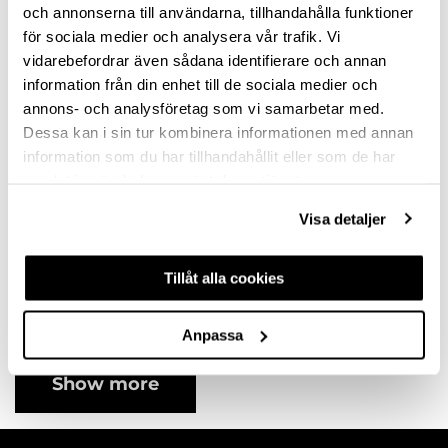
variants
variants
och annonserna till användarna, tillhandahålla funktioner
för sociala medier och analysera vår trafik. Vi
vidarebefordrar även sådana identifierare och annan
information från din enhet till de sociala medier och
annons- och analysföretag som vi samarbetar med.
Dessa kan i sin tur kombinera informationen med annan
information som du har tillhandahållit eller som de har
samlat in när du har använt deras tjänster.
Visa detaljer
HANDLE AVEIRO
CC320 STAINLESS
Tillåt alla cookies
STEEL
10121112SP
Available in different
Anpassa
variants
Show more