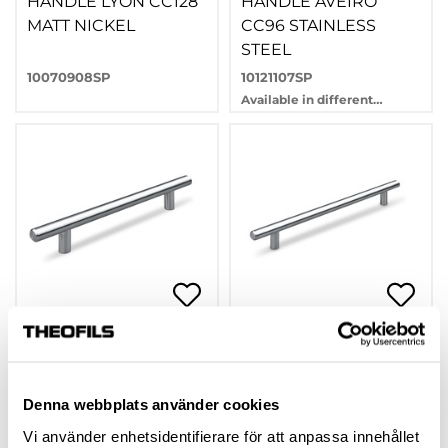
HANDLE LYON CC128
HANDLE AVEIRO
MATT NICKEL
CC96 STAINLESS
STEEL
10070908SP
10121107SP
Available in different
variants
HANDLE AVEIRO
HANDLE AVEIRO
CC128 STAINLESS
CC192 STAINLESS
STEEL
STEEL
Denna webbplats använder cookies
10121108SP
10121110SP
Vi använder enhetsidentifierare för att anpassa innehållet
Available in different
Available in different