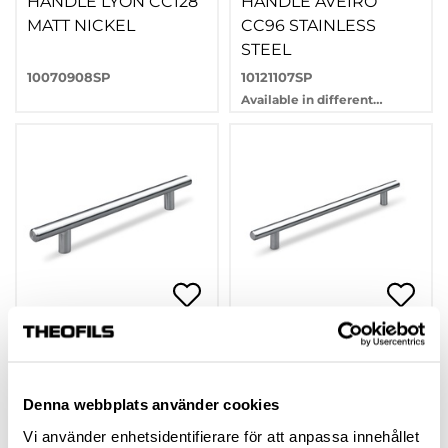
HANDLE LYON CC128
HANDLE AVEIRO
MATT NICKEL
CC96 STAINLESS
STEEL
10070908SP
10121107SP
Available in different
variants
HANDLE AVEIRO
HANDLE AVEIRO
CC128 STAINLESS
CC192 STAINLESS
STEEL
STEEL
Denna webbplats använder cookies
10121108SP
10121110SP
Vi använder enhetsidentifierare för att anpassa innehållet
Available in different
Available in different