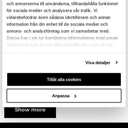
variants
variants
och annonserna till användarna, tillhandahålla funktioner
för sociala medier och analysera vår trafik. Vi
vidarebefordrar även sådana identifierare och annan
information från din enhet till de sociala medier och
annons- och analysföretag som vi samarbetar med.
Dessa kan i sin tur kombinera informationen med annan
information som du har tillhandahållit eller som de har
samlat in när du har använt deras tjänster.
Visa detaljer
HANDLE AVEIRO
CC320 STAINLESS
Tillåt alla cookies
STEEL
10121112SP
Available in different
Anpassa
variants
Show more